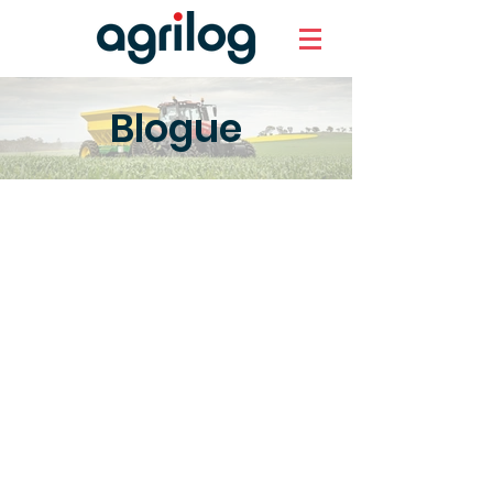
Blogue
Technologie et
savoir-faire !
Parce que la technologie, on en fait
notre affaire, suivez nos blogues pour
rester à l'affût sur les nouvelles
technologies agricoles et les dernières
innovations en agriculture. De la
grande culture à la production
animale, nous gardons toujours un
œil sur les innovations qui
façonneront l'agriculture de demain.