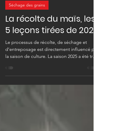
23 nov. 2025
8 min de lecture
Séchage des grains
La récolte du maïs, les
5 leçons tirées de 2025
Le processus de récolte, de séchage et
d’entreposage est directement influencé par
la saison de culture. La saison 2025 a été très
différente des précédentes et nous a permis
d’observer de nouveaux comportements sur
les installations de nos clients. Dans cet
article, nous vous présenterons les 5 leçons
tirées de la saison 2025. Ces apprentissages,
cruciaux pour maximiser la valeur de votre
récolte, vous permettront de mieux tirer
profit de vos installations dans les années à